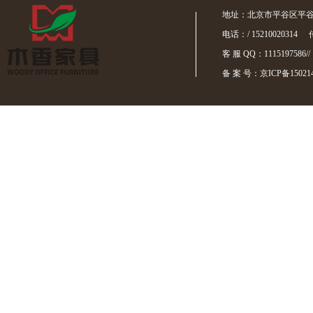
地址：北京市平谷区平谷镇
电话：/ 15210020314
客 服 QQ：1115197586//
备 案 号：
京ICP备15021